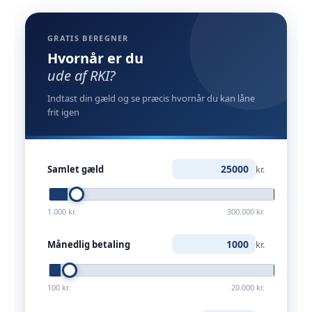
GRATIS BEREGNER
Hvornår er du
ude af RKI?
Indtast din gæld og se præcis hvornår du kan låne
frit igen
Samlet gæld
kr.
1.000 kr.
300.000 kr.
Månedlig betaling
kr.
100 kr.
20.000 kr.