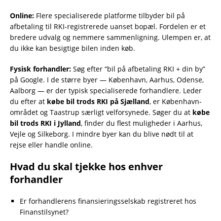
Online:
Flere specialiserede platforme tilbyder bil på
afbetaling til RKI-registrerede uanset bopæl. Fordelen er et
bredere udvalg og nemmere sammenligning. Ulempen er, at
du ikke kan besigtige bilen inden køb.
Fysisk forhandler:
Søg efter “bil på afbetaling RKI + din by”
på Google. I de større byer — København, Aarhus, Odense,
Aalborg — er der typisk specialiserede forhandlere. Leder
du efter at
købe bil trods RKI på Sjælland
, er København-
området og Taastrup særligt velforsynede. Søger du at
købe
bil trods RKI i Jylland
, finder du flest muligheder i Aarhus,
Vejle og Silkeborg. I mindre byer kan du blive nødt til at
rejse eller handle online.
Hvad du skal tjekke hos enhver
forhandler
Er forhandlerens finansieringsselskab registreret hos
Finanstilsynet?