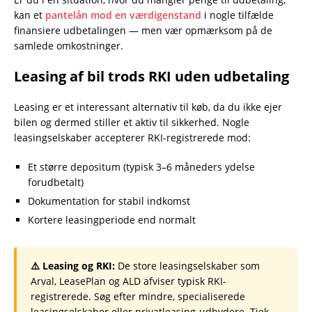
kan et
pantelån mod en værdigenstand
i nogle tilfælde
finansiere udbetalingen — men vær opmærksom på de
samlede omkostninger.
Leasing af bil trods RKI uden udbetaling
Leasing er et interessant alternativ til køb, da du ikke ejer
bilen og dermed stiller et aktiv til sikkerhed. Nogle
leasingselskaber accepterer RKI-registrerede mod:
Et større depositum (typisk 3–6 måneders ydelse
forudbetalt)
Dokumentation for stabil indkomst
Kortere leasingperiode end normalt
⚠️ Leasing og RKI:
De store leasingselskaber som
Arval, LeasePlan og ALD afviser typisk RKI-
registrerede. Søg efter mindre, specialiserede
leasingselskaber eller privatleasing-udbydere. Tjek