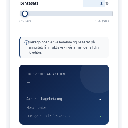
Rentesats
%
8% (lav)
15% (høj)
ⓘ
Beregningen er vejledende og baseret på
annuitetslån. Faktiske vilkår afhænger af din
kreditor.
DU ER UDE AF RKI OM
–
–
Samlet tilbagebetaling
–
Heraf renter
–
Hurtigere end 5-års ventetid