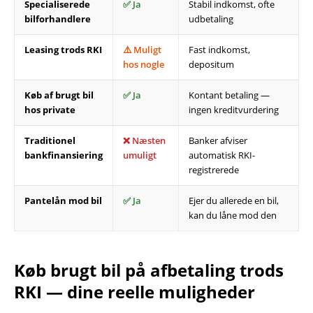
Specialiserede
✅ Ja
Stabil indkomst, ofte
bilforhandlere
udbetaling
Leasing trods RKI
⚠️ Muligt
Fast indkomst,
hos nogle
depositum
Køb af brugt bil
✅ Ja
Kontant betaling —
hos private
ingen kreditvurdering
Traditionel
❌ Næsten
Banker afviser
bankfinansiering
umuligt
automatisk RKI-
registrerede
Pantelån mod bil
✅ Ja
Ejer du allerede en bil,
kan du låne mod den
Køb brugt bil på afbetaling trods
RKI — dine reelle muligheder