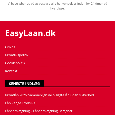
Vi bestræber os på at besvare alle henvendelser inden for 24 timer på
hverdage.
EasyLaan.dk
Om os
Privatlivspolitik
Cookiepolitik
Kontakt
SENESTE INDLÆG
Privatlån 2026: Sammenlign de billigste lån uden sikkerhed
Lån Penge Trods RKI
Låneomlægning – Låneomlægning Beregner