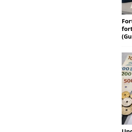
For
for
(Gu
Und