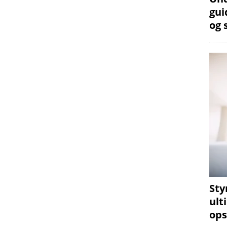
gui
og 
Sty
ult
ops