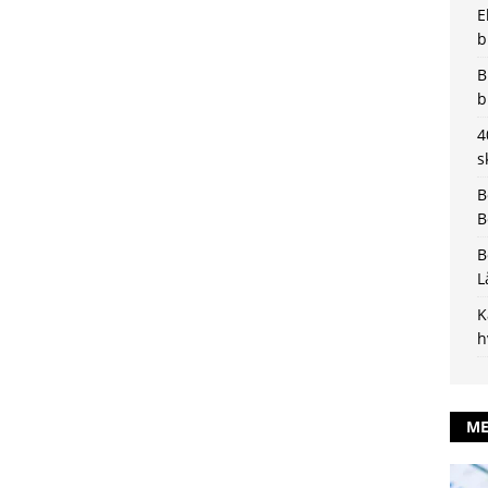
E
b
B
b
4
s
B
B
B
L
K
h
ME