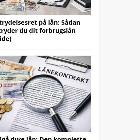
trydelsesret på lån: Sådan
tryder du dit forbrugslån
ide)
gå dyre lån: Den komplette