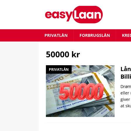
PRIVATLÅN
FORBRUGSLÅN
KRE
50000 kr
Lån
PRIVATLÅN
Bill
Drømm
eller
giver
at sk