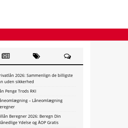
rivatlån 2026: Sammenlign de billigste
ån uden sikkerhed
ån Penge Trods RKI
åneomlægning – Låneomlægning
eregner
illån Beregner 2026: Beregn Din
ånedlige Ydelse og ÅOP Gratis