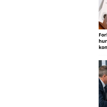
For
hur
kon