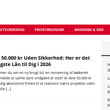
DITVURDERING
PRIVATØKONOMI
ØKONOMI & RÅD
 50.000 kr Uden Sikkerhed: Her er det
igste Lån til Dig i 2026
P
l
er du om en ny brugt bil, en renovering af køkkenet
 måske at samle dyre smågæld ét sted? At låne 50.000 kr
L
 dig økonomisk frihed til at realisere større projekter uden
L
ulle
[…]
B
B
M