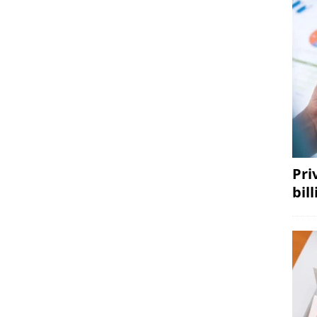
Pri
bil