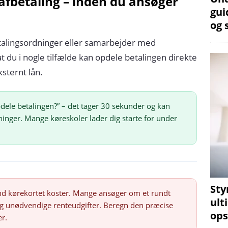
afbetaling – inden du ansøger
gui
og 
talingsordninger eller samarbejder med
t du i nogle tilfælde kan opdele betalingen direkte
sternt lån.
dele betalingen?” – det tager 30 sekunder og kan
nger. Mange køreskoler lader dig starte for under
Sty
d kørekortet koster. Mange ansøger om et rundt
ult
og unødvendige renteudgifter. Beregn den præcise
ops
er.