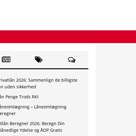
rivatlån 2026: Sammenlign de billigste
ån uden sikkerhed
ån Penge Trods RKI
åneomlægning – Låneomlægning
eregner
illån Beregner 2026: Beregn Din
ånedlige Ydelse og ÅOP Gratis