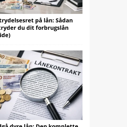
trydelsesret på lån: Sådan
tryder du dit forbrugslån
ide)
gå dyre lån: Den komplette