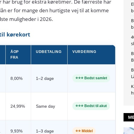
r har brug for ekstra køretimer. De færreste har
E
lån er for mange den hurtigste vej til at komme
b
dste muligheder i 2026.
B
b
il kørekort
4
s
ÅOP
UDBETALING
VURDERING
B
FRA
B
B
L
8,00%
1–2 dage
⭐⭐⭐ Bedst samlet
K
h
24,99%
Same day
⭐⭐⭐ Bedst til akut
ME
.
9,93%
1–3 dage
⭐⭐ Middel