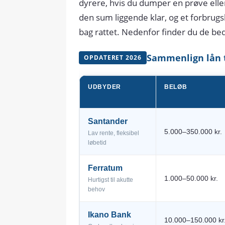
dyrere, hvis du dumper en prøve elle
den sum liggende klar, og et forbrugs
bag rattet. Nedenfor finder du de be
Sammenlign lån t
OPDATERET 2026
UDBYDER
BELØB
Santander
5.000–350.000 kr.
Lav rente, fleksibel
løbetid
Ferratum
1.000–50.000 kr.
Hurtigst til akutte
behov
Ikano Bank
10.000–150.000 kr