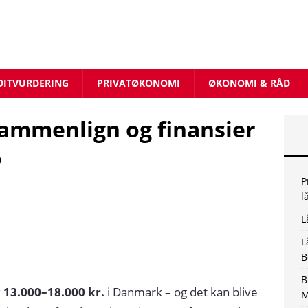
DITVURDERING
PRIVATØKONOMI
ØKONOMI & RÅD
 Sammenlign og finansier
6
P
l
L
L
B
B
k
13.000–18.000 kr.
i Danmark – og det kan blive
M