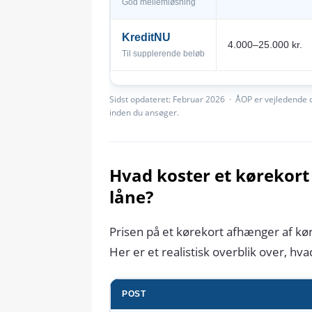
God mellemløsning
KreditNU
4.000–25.000 kr.
Til supplerende beløb
Sidst opdateret: Februar 2026 · ÅOP er vejledende og
inden du ansøger.
Hvad koster et kørekort
låne?
Prisen på et kørekort afhænger af kø
Her er et realistisk overblik over, hva
POST