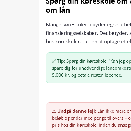
Spørg din køreskole om 
om lån
Mange køreskoler tilbyder egne afbe
finansieringsselskaber. Det betyder, a
hos køreskolen – uden at optage et ek
✅
Tip:
Spørg din køreskole: “Kan jeg op
spare dig for unødvendige låneomkostni
5.000 kr. og betale resten løbende.
⚠️
Undgå denne fejl:
Lån ikke mere en
beløb og ender med penge til overs – 
pris hos din køreskole, inden du ansøg