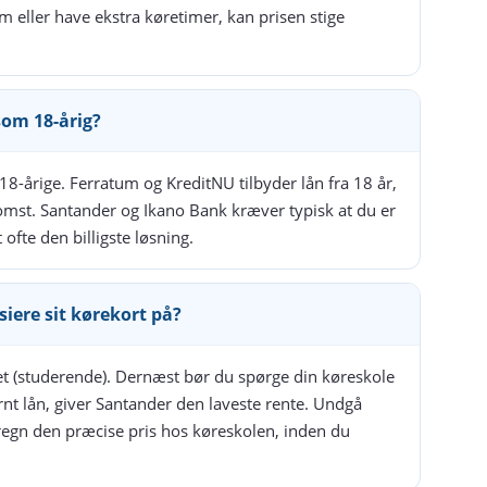
 eller have ekstra køretimer, kan prisen stige
som 18-årig?
18-årige. Ferratum og KreditNU tilbyder lån fra 18 år,
mst. Santander og Ikano Bank kræver typisk at du er
ofte den billigste løsning.
iere sit kørekort på?
net (studerende). Dernæst bør du spørge din køreskole
rnt lån, giver Santander den laveste rente. Undgå
regn den præcise pris hos køreskolen, inden du