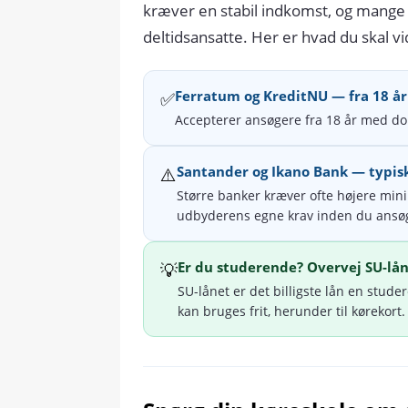
kræver en stabil indkomst, og mange 
deltidsansatte. Her er hvad du skal vi
✅
Ferratum og KreditNU — fra 18 år
Accepterer ansøgere fra 18 år med do
⚠️
Santander og Ikano Bank — typisk
Større banker kræver ofte højere min
udbyderens egne krav inden du ansø
💡
Er du studerende? Overvej SU-lå
SU-lånet er det billigste lån en stude
kan bruges frit, herunder til kørekort.