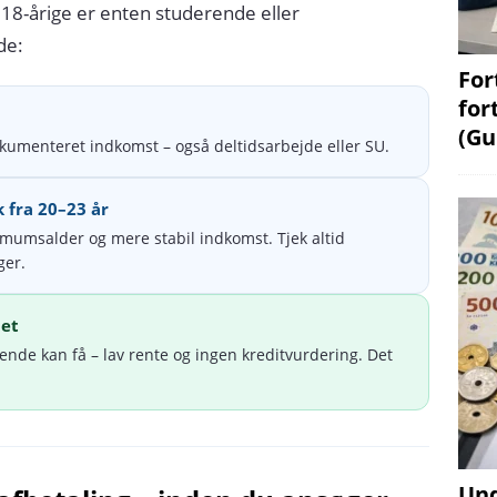
18-årige er enten studerende eller
de:
For
for
(Gu
kumenteret indkomst – også deltidsarbejde eller SU.
 fra 20–23 år
imumsalder og mere stabil indkomst. Tjek altid
ger.
net
rende kan få – lav rente og ingen kreditvurdering. Det
Und