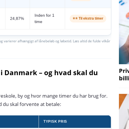
Inden for 1
24,87%
⭐⭐ Til ekstra timer
time
 varierer afhængigt af lånebeløb og løbetid. Læs altid de fulde vilkår
Pri
 i Danmark – og hvad skal du
bil
reskole, by og hvor mange timer du har brug for.
d du skal forvente at betale:
TYPISK PRIS