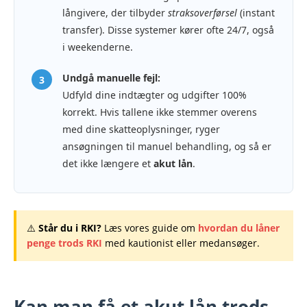
långivere, der tilbyder
straksoverførsel
(instant
transfer). Disse systemer kører ofte 24/7, også
i weekenderne.
Undgå manuelle fejl:
3
Udfyld dine indtægter og udgifter 100%
korrekt. Hvis tallene ikke stemmer overens
med dine skatteoplysninger, ryger
ansøgningen til manuel behandling, og så er
det ikke længere et
akut lån
.
⚠️
Står du i RKI?
Læs vores guide om
hvordan du låner
penge trods RKI
med kautionist eller medansøger.
Kan man få et
akut lån trods