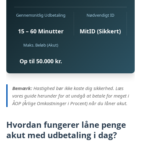
Gennemsnitlig Udbetaling
Nødvendigt ID
15 – 60 Minutter
MitID (Sikkert)
Maks. Beløb (Akut)
Op til 50.000 kr.
Bemærk:
Hastighed bør ikke koste dig sikkerhed. Læs
vores guide herunder for at undgå at betale for meget i
ÅOP (Årlige Omkostninger i Procent) når du låner akut.
Hvordan fungerer
låne penge
akut
med udbetaling i dag?