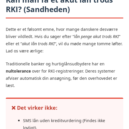
RKI
? (Sandheden)
Dette er et følsomt emne, hvor mange danskere desværre
bliver vildledt. Hvis du søger efter “
lån penge akut trods RKI
”
eller et “
akut lån trods RKI
“, vil du møde mange tomme løfter.
Lad os være ærlige:
Traditionelle banker og hurtiglånsudbydere har en
nultolerance
over for RKI-registreringer. Deres systemer
afviser automatisk din ansøgning, før den overhovedet er
læst.
❌ Det virker ikke:
SMS lån uden kreditvurdering (Findes ikke
lovligt).