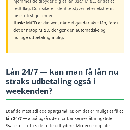
hjemmeside tilbyder dig et lån
uden
MitID, er det et
rødt flag. Du risikerer identitetstyveri eller ekstremt
høje, ulovlige renter.
Husk:
MitID er din ven, når det gælder akut lån, fordi
det er netop MitID, der gør den automatiske og
hurtige udbetaling mulig.
Lån 24/7 — kan man få
lån nu
straks udbetaling
også i
weekenden?
Et af de mest stillede spørgsmål er, om det er muligt at få et
lån 24/7
— altså også uden for bankernes åbningstider.
Svaret er ja, hos de rette udbydere. Moderne digitale