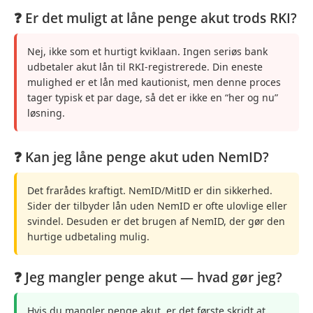
❓ Er det muligt at låne penge akut trods RKI?
Nej, ikke som et hurtigt kviklaan. Ingen seriøs bank
udbetaler akut lån til RKI-registrerede. Din eneste
mulighed er et lån med kautionist, men denne proces
tager typisk et par dage, så det er ikke en “her og nu”
løsning.
❓ Kan jeg låne penge akut uden NemID?
Det frarådes kraftigt. NemID/MitID er din sikkerhed.
Sider der tilbyder lån uden NemID er ofte ulovlige eller
svindel. Desuden er det brugen af NemID, der gør den
hurtige udbetaling mulig.
❓ Jeg mangler penge akut — hvad gør jeg?
Hvis du mangler penge akut, er det første skridt at