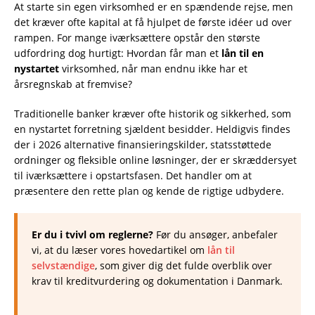
At starte sin egen virksomhed er en spændende rejse, men
det kræver ofte kapital at få hjulpet de første idéer ud over
rampen. For mange iværksættere opstår den største
udfordring dog hurtigt: Hvordan får man et
lån til en
nystartet
virksomhed, når man endnu ikke har et
årsregnskab at fremvise?
Traditionelle banker kræver ofte historik og sikkerhed, som
en nystartet forretning sjældent besidder. Heldigvis findes
der i 2026 alternative finansieringskilder, statsstøttede
ordninger og fleksible online løsninger, der er skræddersyet
til iværksættere i opstartsfasen. Det handler om at
præsentere den rette plan og kende de rigtige udbydere.
Er du i tvivl om reglerne?
Før du ansøger, anbefaler
vi, at du læser vores hovedartikel om
lån til
selvstændige
, som giver dig det fulde overblik over
krav til kreditvurdering og dokumentation i Danmark.