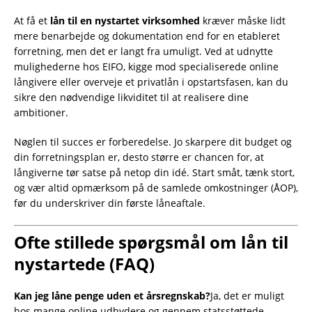
At få et
lån til en nystartet virksomhed
kræver måske lidt
mere benarbejde og dokumentation end for en etableret
forretning, men det er langt fra umuligt. Ved at udnytte
mulighederne hos EIFO, kigge mod specialiserede online
långivere eller overveje et privatlån i opstartsfasen, kan du
sikre den nødvendige likviditet til at realisere dine
ambitioner.
Nøglen til succes er forberedelse. Jo skarpere dit budget og
din forretningsplan er, desto større er chancen for, at
långiverne tør satse på netop din idé. Start småt, tænk stort,
og vær altid opmærksom på de samlede omkostninger (ÅOP),
før du underskriver din første låneaftale.
Ofte stillede spørgsmål om lån til
nystartede (FAQ)
Kan jeg låne penge uden et årsregnskab?
Ja, det er muligt
hos mange online udbydere og gennem statsstøttede