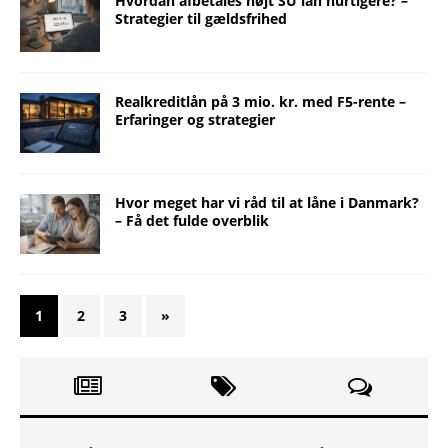
Hvordan afbetales højt SU lån hurtigere? –
Strategier til gældsfrihed
Realkreditlån på 3 mio. kr. med F5-rente –
Erfaringer og strategier
Hvor meget har vi råd til at låne i Danmark?
– Få det fulde overblik
1
2
3
»