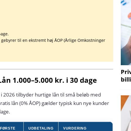
bage.
i gebyrer til en ekstremt høj ÅOP (Årlige Omkostninger
Pri
n 1.000–5.000 kr. i 30 dage
bil
 2026 tilbyder hurtige lån til små beløb med
ratis lån (0% ÅOP) gælder typisk kun nye kunder
dage.
FØRSTE
UDBETALING
VURDERING