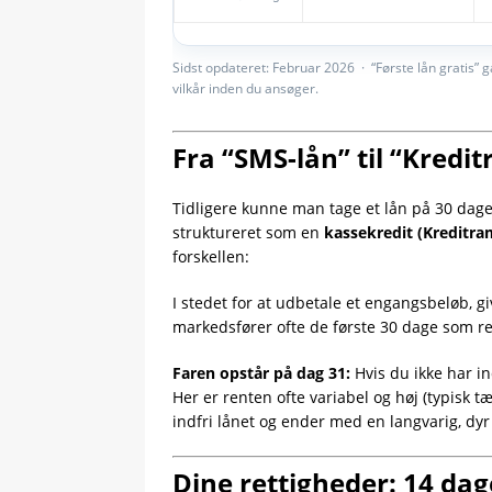
Sidst opdateret: Februar 2026 · “Første lån gratis” g
vilkår inden du ansøger.
Fra “SMS-lån” til “Kredi
Tidligere kunne man tage et lån på 30 dage 
struktureret som en
kassekredit (Kreditra
forskellen:
I stedet for at udbetale et engangsbeløb, g
markedsfører ofte de første 30 dage som rent
Faren opstår på dag 31:
Hvis du ikke har in
Her er renten ofte variabel og høj (typis
indfri lånet og ender med en langvarig, dyr
Dine rettigheder: 14 dag