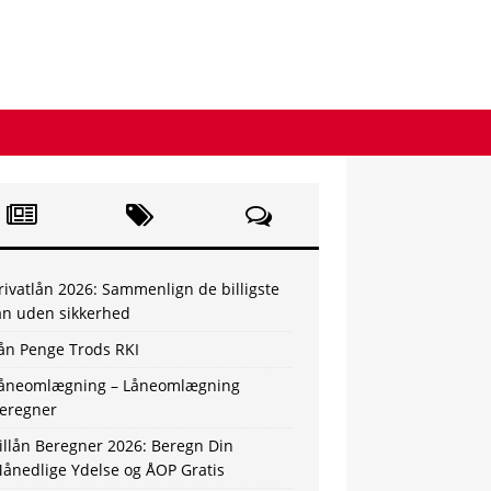
rivatlån 2026: Sammenlign de billigste
ån uden sikkerhed
ån Penge Trods RKI
åneomlægning – Låneomlægning
eregner
illån Beregner 2026: Beregn Din
ånedlige Ydelse og ÅOP Gratis