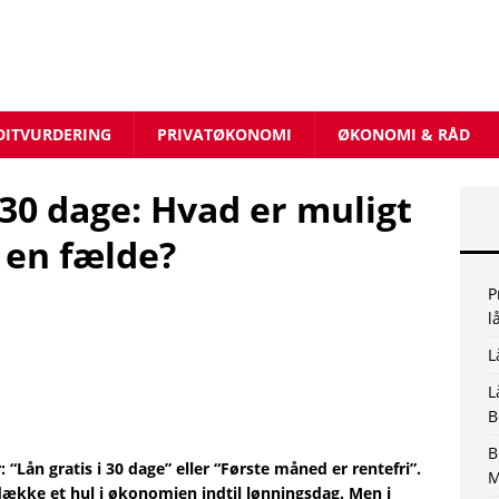
DITVURDERING
PRIVATØKONOMI
ØKONOMI & RÅD
 30 dage: Hvad er muligt
r en fælde?
P
l
L
L
B
B
“Lån gratis i 30 dage” eller “Første måned er rentefri”.
M
 dække et hul i økonomien indtil lønningsdag. Men i