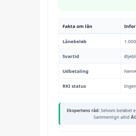
Fakta om lån
Info
Lånebeløb
1.00
Svartid
Øjebl
Udbetaling
NemKo
RKI status
Ingen
Ekspertens råd:
Selvom beløbet er
Sammenlign altid
Å