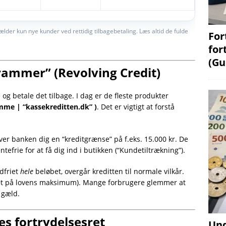
ælder kun nye kunder ved rettidig tilbagebetaling. Læs altid de fulde
For
for
(Gu
trammer” (Revolving Credit)
og betale det tilbage. I dag er de fleste produkter
mme | “kassekreditten.dk” )
. Det er vigtigt at forstå
iver banken dig en “kreditgrænse” på f.eks. 15.000 kr. De
efrie for at få dig ind i butikken (“Kundetiltrækning”).
dfriet
hele
beløbet, overgår kreditten til normale vilkår.
k tæt på lovens maksimum). Mange forbrugere glemmer at
 gæld.
es fortrydelsesret
Und