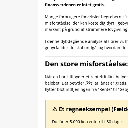
finansverdenen er intet gratis.
Mange forbrugere forveksler begreberne “ren
misforståelse, der kan koste dig dyrt i geby
markant på grund af strammere lovgivning fr
I denne dybdegående analyse afslører vi, hv
gebyrfælder du skal undgå, og hvordan du 
Den store misforståelse:
Når en bank tilbyder et rentefrit lån, betyd
beløbet. Det betyder
ikke
, at lånet er grati
flytter blot indtjeningen fra “Rente” til “Geb
⚠️ Et regneeksempel (Fæld
Du låner 5.000 kr. rentefrit i 30 dage.