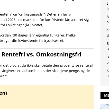
E
b
tefri” og “omkostningsfri”. Det er en farlig
B
rer. I 2026 har markedet for kortfristede lån ændret sig
b
a Folketinget (ÅOP-loftet).
4
ordan “30 dages lån” egentlig fungerer, hvilke
s
bruger din lovbestemte fortrydelsesret.
B
B
 Rentefri vs. Omkostningsfri
B
L
er det blot, at du ikke skal betale den procentvise rente af
K
s. Långivere er virksomheder, der skal tjene penge, og de
h
yrer”.
en)
ME