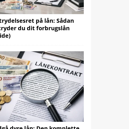
trydelsesret på lån: Sådan
tryder du dit forbrugslån
ide)
gå dyre lån: Den komplette