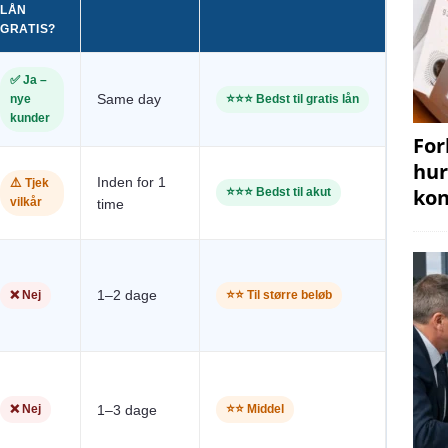
LÅN
GRATIS?
✅ Ja –
Same day
nye
⭐⭐⭐ Bedst til gratis lån
kunder
For
hur
Inden for 1
⚠️ Tjek
kon
⭐⭐⭐ Bedst til akut
vilkår
time
1–2 dage
❌ Nej
⭐⭐ Til større beløb
❌ Nej
1–3 dage
⭐⭐ Middel