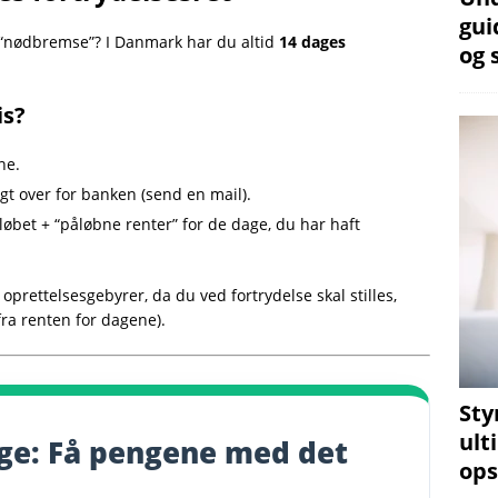
gui
en “nødbremse”? I Danmark har du altid
14 dages
og 
is?
ne.
igt over for banken (send en mail).
løbet + “påløbne renter” for de dage, du har haft
 oprettelsesgebyrer, da du ved fortrydelse skal stilles,
fra renten for dagene).
Sty
ult
dage: Få pengene med det
ops